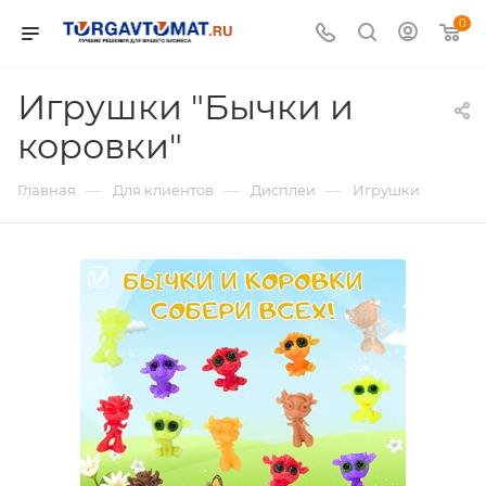
0
Игрушки "Бычки и
коровки"
—
—
—
Главная
Для клиентов
Дисплеи
Игрушки