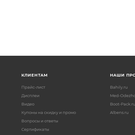
КЛИЕНТАМ
НАШИ ПР
Прайс-лист
Bahily.ru
Дисплеи
Med-Odezhd
Видео
Boot-Pack.r
Купоны на скидку и промо
Albens.ru
Вопросы и ответы
Сертификаты