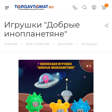
0
Игрушки "Добрые
инопланетяне"
—
—
—
Главная
Для клиентов
Дисплеи
Игрушки