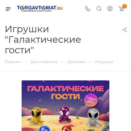
0
Игрушки
"Галактические
гости"
—
—
—
Главная
Для клиентов
Дисплеи
Игрушки