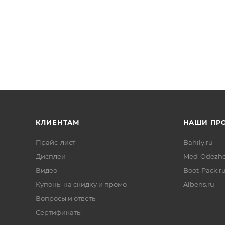
КЛИЕНТАМ
НАШИ ПР
Прайс-лист
Bahily.ru
Дисплеи
Med-Odezhd
Видео
Boot-Pack.r
Купоны на скидку и промо
Albens.ru
Вопросы и ответы
Сертификаты