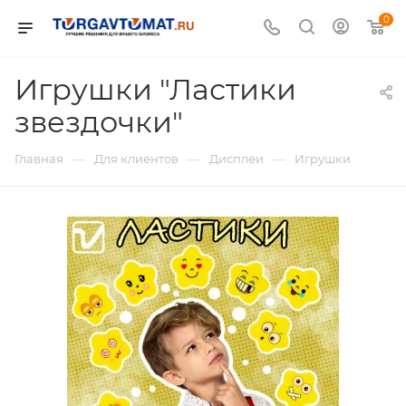
0
Игрушки "Ластики
звездочки"
—
—
—
Главная
Для клиентов
Дисплеи
Игрушки