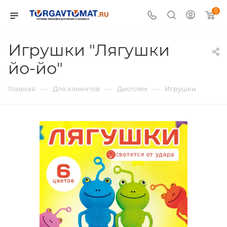
0
Игрушки "Лягушки
йо-йо"
—
—
—
Главная
Для клиентов
Дисплеи
Игрушки