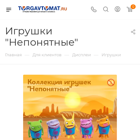
0
Игрушки
"Непонятные"
—
—
—
Главная
Для клиентов
Дисплеи
Игрушки