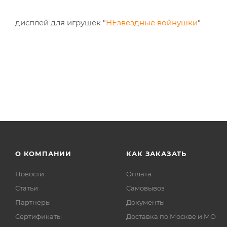
дисплей для игрушек "
НЕзвездные войнушки
"
О КОМПАНИИ
КАК ЗАКАЗАТЬ
Новости
Оплата
Статьи
Самовывоз
Партнеры
Документы
Сертификаты
Доставка по Москве и МО