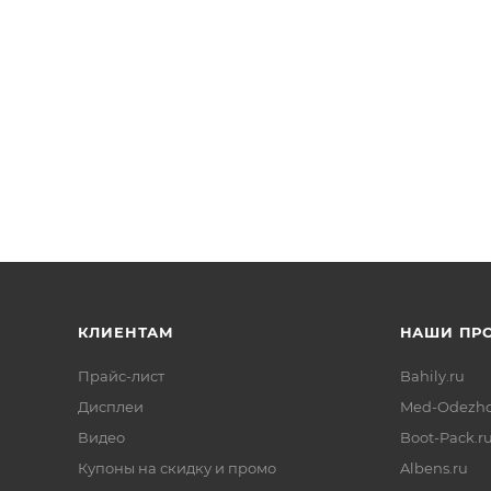
КЛИЕНТАМ
НАШИ ПР
Прайс-лист
Bahily.ru
Дисплеи
Med-Odezhd
Видео
Boot-Pack.r
Купоны на скидку и промо
Albens.ru