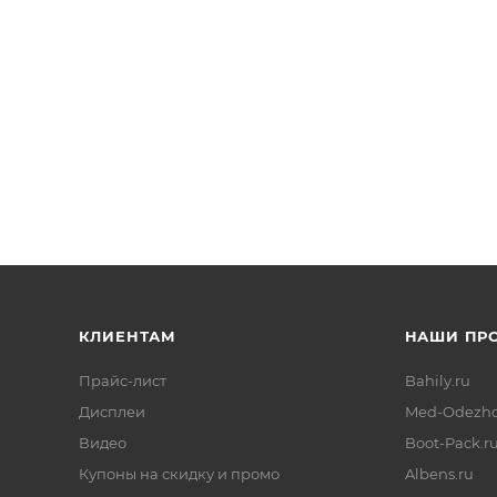
КЛИЕНТАМ
НАШИ ПР
Прайс-лист
Bahily.ru
Дисплеи
Med-Odezhd
Видео
Boot-Pack.r
Купоны на скидку и промо
Albens.ru