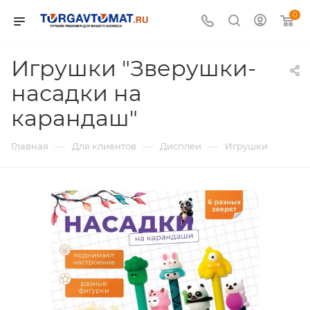
0
Игрушки "Зверушки-
насадки на
карандаш"
—
—
—
Главная
Для клиентов
Дисплеи
Игрушки