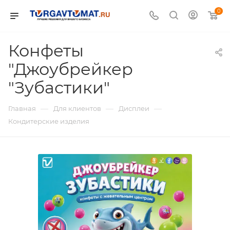
0
Конфеты
"Джоубрейкер
"Зубастики"
—
—
—
Главная
Для клиентов
Дисплеи
Кондитерские изделия