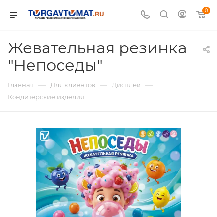
0
Жевательная резинка
"Непоседы"
—
—
—
Главная
Для клиентов
Дисплеи
Кондитерские изделия