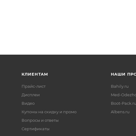
КЛИЕНТАМ
НАШИ ПР
Прайс-лист
Bahily.ru
Дисплеи
Med-Odezhd
Видео
Boot-Pack.r
Купоны на скидку и промо
Albens.ru
Вопросы и ответы
Сертификаты