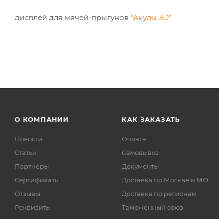
дисплей для мячей-прыгунов
"Акулы 3D"
О КОМПАНИИ
КАК ЗАКАЗАТЬ
Новости
Оплата
Статьи
Самовывоз
Партнеры
Документы
Сертификаты
Доставка по Москве и МО
Отзывы
Доставка по регионам
Реквизиты
Таможенный союз