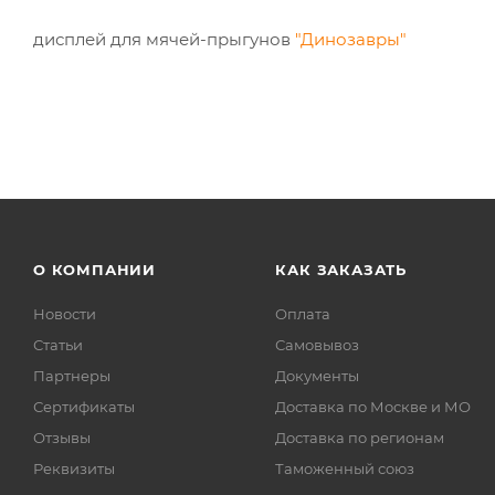
дисплей для мячей-прыгунов
"Динозавры"
О КОМПАНИИ
КАК ЗАКАЗАТЬ
Новости
Оплата
Статьи
Самовывоз
Партнеры
Документы
Сертификаты
Доставка по Москве и МО
Отзывы
Доставка по регионам
Реквизиты
Таможенный союз