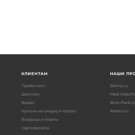
КЛИЕНТАМ
НАШИ ПР
Прайс-лист
Bahily.ru
Дисплеи
Med-Odezhd
Видео
Boot-Pack.r
Купоны на скидку и промо
Albens.ru
Вопросы и ответы
Сертификаты