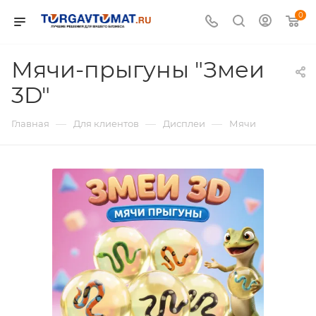
0
Мячи-прыгуны "Змеи
3D"
—
—
—
Главная
Для клиентов
Дисплеи
Мячи