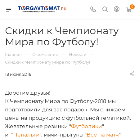
0
Скидки к Чемпионату
Мира по Футболу!
—
—
—
Главная
О компании
Новости
Скидки к Чемпионату Мира по Футболу!
18 июня 2018
Дорогие друзья!
К Чемпионату Мира по Футболу-2018 мы
подготовили для вас подарок. Мы снижаем
цены на продукцию с футбольной тематикой.
Жевательные резинки "
Футболики
"
и
"Пенальти"
, мячи-прыгуны "
Все на матч
",