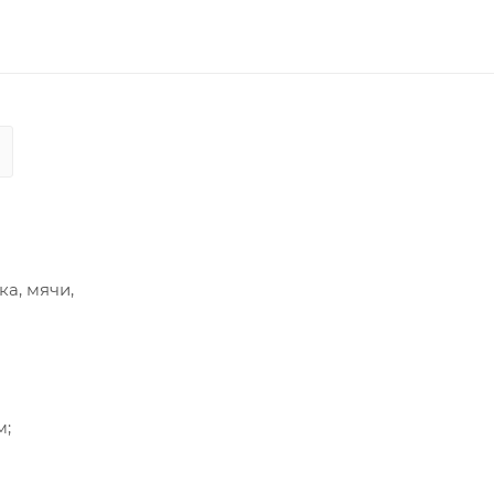
а, мячи,
м;