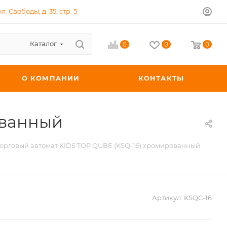
л. Свободы, д. 35, стр. 5
Каталог
0
0
0
О КОМПАНИИ
КОНТАКТЫ
ованный
орговый автомат KIDS'TOP QUBE (KSQ-16) хромированный
Артикул:
KSQC-16