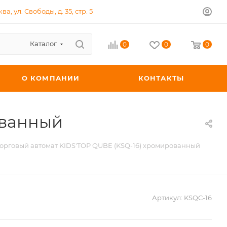
ква, ул. Свободы, д. 35, стр. 5
Каталог
0
0
0
О КОМПАНИИ
КОНТАКТЫ
ованный
орговый автомат KIDS'TOP QUBE (KSQ-16) хромированный
Артикул:
KSQC-16