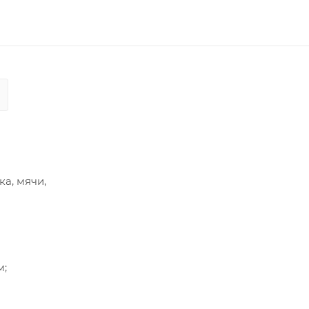
а, мячи,
м;